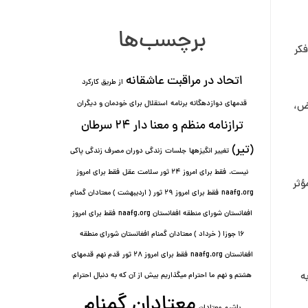
برچسب‌ها
فکر
اتحاد در مراقبت عاشقانه
از طریق کارکرد
قدمهای دوازده⁯گانه برنامه
استقلال برای خودمان و دیگران
وض،
ترازنامه منظم و معنا دار ٢۴ سرطان
(تیر)
تغییر انگیزه⁯ها
جلسات
زندگی دوران مصرف زندگی پاکی
نیست.
فقط برای امروز 24 ثور سلامت عقل
فقط برای امروز
ؤثر
naafg.org
فقط برای امروز ٢٩ ثور ( اردیبهشت ) معتادان گمنام
افغانستان شورای منطقه افغانستان naafg.org
فقط برای امروز
۱۶ جوزا ( خرداد ) معتادان گمنام افغانستان شورای منطقه
افغانستان naafg.org
فقط برای امروز ۲۸ ثور
قدم نهم
قدمهای
ه
هشتم و نهم
ما احترام میگذاریم بیش از آن که به دنبال احترام
معتادان گمنام