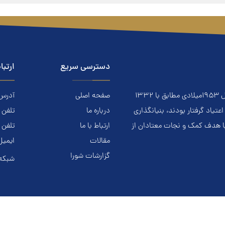
دسترسی سریع
ارتبا
معتادان گمنام NA نهادي است مردمي و خودجوش که درسال ۱۹۵۳ميلادي مطابق با ۱۳۳۲
صفحه اصلی
آدرس: ا
ياد گرفتار بودند، بنيانگذاري
درباره ما
تلفن تماس.
با هدف کمک و نجات معتادان از
ارتباط با ما
تلفن 
مقالات
ایمیل
گزارشات شورا
شبکه 