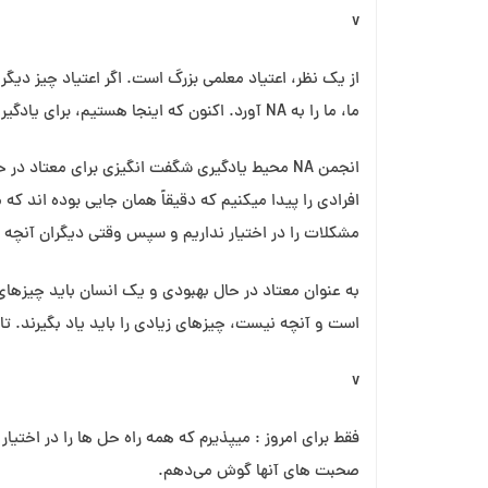
v
از یک نظر، اعتیاد معلمی بزرگ است. اگر اعتیاد چیز دیگری 
ما، ما را به NA آورد. اکنون که اینجا هستیم، برای یادگیری اینجا هستیم.
انجمن NA محیط یادگیری شگفت⁯ انگیزی برای مع
افرادی را پیدا می⁯کنیم که دقیقاً همان جایی بوده اند که م
مشکلات را در اختیار نداریم و سپس وقتی دیگران آنچه بر
به عنوان معتاد در حال بهبودی و یک انسان⁯⁯ باید چیزهای 
است و آنچه نیست، چیزهای زیادی را باید یاد بگیرند. تا ز
v
فقط برای امروز : می⁯پذیرم که همه راه حل⁯ ها را در اختیار
صحبت های آنها گوش می⁯‌دهم.