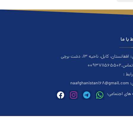
ط با ما
فغانستان، کابل، ناحیه ۱۳، دشت برچی
0093711565502
رابط :
:
naafghanistan168@gmail.com
های اجتماعی: