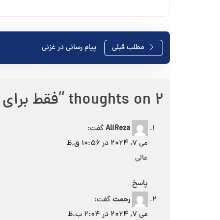
راهبری
مطلب قبلی
پیام رسانی در غزنی
نوشته
2 thoughts on “
فقط برای امرو
AliReza
گفت:
می 7, 2024 در 10:56 ق.ظ
عالی
پاسخ
رحمت
گفت:
می 7, 2024 در 2:04 ب.ظ