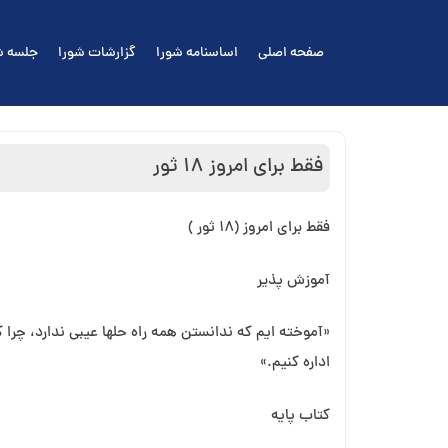
Ski
t
صفحه اصلی
اساسنامه شورا
گزارشات شورا
جلسه ش
conten
فقط برای امروز 18 ثور
فقط برای امروز (۱۸ ثور )
آموزش پذیر
«آموخته ⁯ایم که ندانستن همه راه حل⁯ها عیبی ندارد، چرا
اداره کنیم.»
کتاب پایه