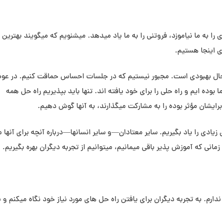
را به ما نیاموزد، فروتنی را به ما یاد می⁯دهد. می⁯شنویم که می⁯گویند بهترین 
تاد در حال بهبودی است. مجبور نیستیم که در جلسات احساس حماقت کنیم. در ع
ا بوده ایم و راه حلی را برای خود یافته ⁯اند. تنها باید بپذیریم راه حل همه
ایشان مؤثر بوده را به مشارکت می⁯گذارند، به آنها گوش دهیم.
زیادی را یاد بگیریم. سایر معتادان—و سایر انسان⁯ها—درباره آنچه برای آنها م
مانی که آموزش پذیر باقی می⁯مانیم، می⁯توانیم از تجربه دیگران بهره بگیریم.
 ندارم. به تجربه دیگران برای یافتن راه حل های مورد نیاز خود نگاه می⁯کنم و ب