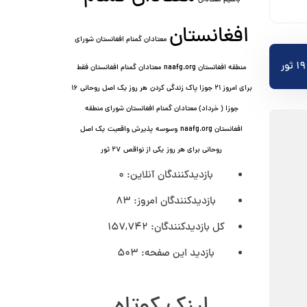
باشیم
معتادان
افغانستان
معتادان گمنام افغانستان شورای
منطقه افغانستان naafg.org
معتادان گمنام افغانستان فقط
برای امروز ۲۱ جوزا پاک زندگی کردن
هر روز یک اصل روحانی ۱۶
جوزا ( خرداد) معتادان گمنام افغانستان شورای منطقه
افغانستان naafg.org
وسوسه
پذيرش واقعیت
یک اصل
روحانی برای هر روز
یکی از نواقص
۲۷ ثور
بازدیدکنندگان آنلاین:
0
بازدیدکنندگان امروز:
83
کل بازدیدکنند‌گان:
157,742
بازدید این صفحه:
503