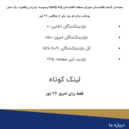
معتادان گمنام افغانستان شورای منطقه افغانستان naafg.org
وسوسه
پذيرش واقعیت
یک اصل
روحانی برای هر روز
یکی از نواقص
۲۷ ثور
بازدیدکنندگان آنلاین:
0
بازدیدکنندگان امروز:
150
کل بازدیدکنند‌گان:
157,809
بازدید این صفحه:
125
لینک کوتاه
فقط برای امروز ٢۶ ثور
درباره ما