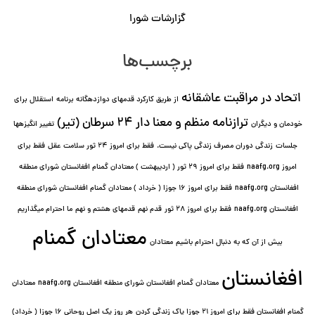
گزارشات شورا
برچسب‌ها
اتحاد در مراقبت عاشقانه
از طریق کارکرد قدمهای دوازده⁯گانه برنامه
استقلال برای
ترازنامه منظم و معنا دار ٢۴ سرطان (تیر)
خودمان و دیگران
تغییر انگیزه⁯ها
جلسات
زندگی دوران مصرف زندگی پاکی نیست.
فقط برای امروز 24 ثور سلامت عقل
فقط برای
امروز naafg.org
فقط برای امروز ٢٩ ثور ( اردیبهشت ) معتادان گمنام افغانستان شورای منطقه
افغانستان naafg.org
فقط برای امروز ۱۶ جوزا ( خرداد ) معتادان گمنام افغانستان شورای منطقه
افغانستان naafg.org
فقط برای امروز ۲۸ ثور
قدم نهم
قدمهای هشتم و نهم
ما احترام میگذاریم
معتادان گمنام
بیش از آن که به دنبال احترام باشیم
معتادان
افغانستان
معتادان گمنام افغانستان شورای منطقه افغانستان naafg.org
معتادان
گمنام افغانستان فقط برای امروز ۲۱ جوزا پاک زندگی کردن
هر روز یک اصل روحانی ۱۶ جوزا ( خرداد)