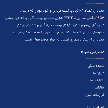
معتادان گمنام NA نهادي است مردمي و خودجوش که درسال
۱۹۵۳ميلادي مطابق با ۱۳۳۲ هجري‌ شمسي توسط افرادي که خود زماني
در چنگال بیماری اعتياد گرفتار بودند، بنيانگذاري شد. در بيشتر
کشور‌هاي جهان، از جمله کشور‌هاي مسلمان، با هدف کمک و نجات
معتادان از چنگال بیماری اعتياد به مواد مخدر فعال است.
دسترسی سریع
صفحه اصلی
درباره ما
ارتباط با ما
مقالات
گزارشات شورا
ارتباط با ما