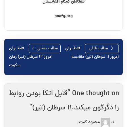
معتادان گمنام افغانستان
naafg.org
راهبری
مطلب قبلی
فقط برای
مطلب بعدی
فقط برای
امروز ۱۱ سرطان (تیر) مقایسه
امروز ۱۲ سرطان (تیر) زمان
نوشته
سکوت
One thought on “
قابل اتکا بودن روابط
را دگرگون میکند.۱۱ سرطان (تیر)
”
محمود
گفت: