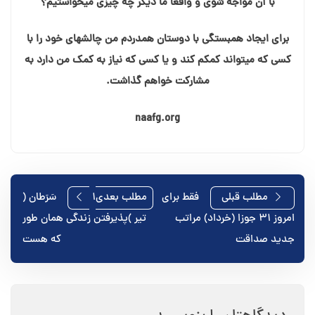
با آن مواجه شوی و واقعاً ما دیگر چه چیزی میخواستیم؟
برای ایجاد همبستگی با دوستان همدردم من چالشهای خود را با
کسی که میتواند کمکم کند و یا کسی که نیاز به کمک من دارد به
مشارکت خواهم گذاشت.
naafg.org
راهبری
مطلب قبلی
فقط برای
مطلب بعدی
۱ سَرَطان (
امروز ۳۱ جوزا (خرداد) مراتب
تیر )پذیرفتن زندگی همان طور
نوشته
جدید صداقت
که هست