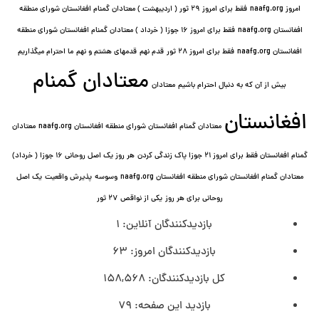
امروز naafg.org
فقط برای امروز ٢٩ ثور ( اردیبهشت ) معتادان گمنام افغانستان شورای منطقه
افغانستان naafg.org
فقط برای امروز ۱۶ جوزا ( خرداد ) معتادان گمنام افغانستان شورای منطقه
افغانستان naafg.org
فقط برای امروز ۲۸ ثور
قدم نهم
قدمهای هشتم و نهم
ما احترام میگذاریم
معتادان گمنام
بیش از آن که به دنبال احترام باشیم
معتادان
افغانستان
معتادان گمنام افغانستان شورای منطقه افغانستان naafg.org
معتادان
گمنام افغانستان فقط برای امروز ۲۱ جوزا پاک زندگی کردن
هر روز یک اصل روحانی ۱۶ جوزا ( خرداد)
معتادان گمنام افغانستان شورای منطقه افغانستان naafg.org
وسوسه
پذيرش واقعیت
یک اصل
روحانی برای هر روز
یکی از نواقص
۲۷ ثور
بازدیدکنندگان آنلاین:
1
بازدیدکنندگان امروز:
63
کل بازدیدکنند‌گان:
158,568
بازدید این صفحه:
79