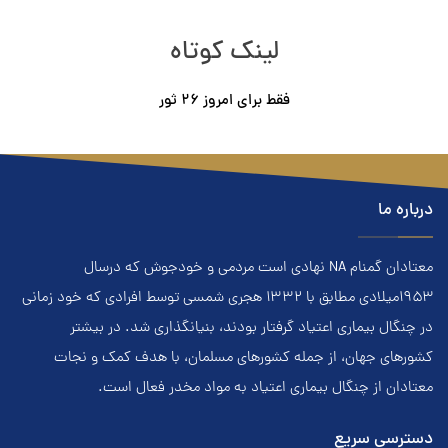
لینک کوتاه
فقط برای امروز ٢۶ ثور
درباره ما
معتادان گمنام NA نهادي است مردمي و خودجوش که درسال
۱۹۵۳ميلادي مطابق با ۱۳۳۲ هجري‌ شمسي توسط افرادي که خود زماني
در چنگال بیماری اعتياد گرفتار بودند، بنيانگذاري شد. در بيشتر
کشور‌هاي جهان، از جمله کشور‌هاي مسلمان، با هدف کمک و نجات
معتادان از چنگال بیماری اعتياد به مواد مخدر فعال است.
دسترسی سریع