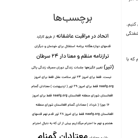
برچسب‌ها
کنیم.
شفتگی
اتحاد در مراقبت عاشقانه
از طریق کارکرد
قدمهای دوازده⁯گانه برنامه
استقلال برای خودمان و دیگران
ترازنامه منظم و معنا دار ٢۴ سرطان
که با
(تیر)
تغییر انگیزه⁯ها
جلسات
زندگی دوران مصرف زندگی پاکی
نیست.
فقط برای امروز 24 ثور سلامت عقل
فقط برای امروز
naafg.org
فقط برای امروز ٢٩ ثور ( اردیبهشت ) معتادان گمنام
افغانستان شورای منطقه افغانستان naafg.org
فقط برای امروز
۱۶ جوزا ( خرداد ) معتادان گمنام افغانستان شورای منطقه
افغانستان naafg.org
فقط برای امروز ۲۸ ثور
قدم نهم
قدمهای
هشتم و نهم
ما احترام میگذاریم بیش از آن که به دنبال احترام
معتادان گمنام