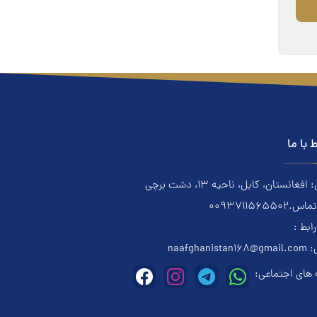
ط با ما
فغانستان، کابل، ناحیه ۱۳، دشت برچی
0093711565502
رابط :
:
naafghanistan168@gmail.com
های اجتماعی: