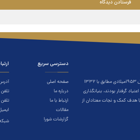
دسترسی سریع
ارتبا
معتادان گمنام NA نهادي است مردمي و خودجوش که درسال ۱۹۵۳ميلادي مطابق با ۱۳۳۲
صفحه اصلی
آدرس: ا
ياد گرفتار بودند، بنيانگذاري
درباره ما
تلفن تماس.
با هدف کمک و نجات معتادان از
ارتباط با ما
تلفن 
مقالات
ایمیل
گزارشات شورا
شبکه 