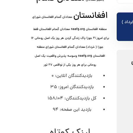
باشیم
معتادان
افغانستان
معتادان گمنام افغانستان شورای
منطقه افغانستان naafg.org
معتادان گمنام افغانستان فقط
برای امروز ۲۱ جوزا پاک زندگی کردن
هر روز یک اصل روحانی ۱۶
جوزا ( خرداد) معتادان گمنام افغانستان شورای منطقه
افغانستان naafg.org
وسوسه
پذيرش واقعیت
یک اصل
روحانی برای هر روز
یکی از نواقص
۲۷ ثور
بازدیدکنندگان آنلاین:
0
بازدیدکنندگان امروز:
35
کل بازدیدکنند‌گان:
158,104
بازدید این صفحه:
94