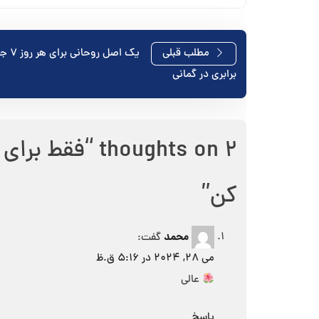
راهبری
مطلب قبلی
یک اصل ر
برابری در گمانی
نوشته
2 thoughts on “
کن
”
محمد
گفت:
می 28, 2024 در 5:16 ق.ظ
عالی
پاسخ