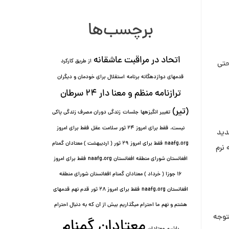
برچسب‌ها
اتحاد در مراقبت عاشقانه
از طریق کارکرد
حتی
قدمهای دوازده⁯گانه برنامه
استقلال برای خودمان و دیگران
ترازنامه منظم و معنا دار ٢۴ سرطان
(تیر)
تغییر انگیزه⁯ها
جلسات
زندگی دوران مصرف زندگی پاکی
نیست.
فقط برای امروز 24 ثور سلامت عقل
فقط برای امروز
دید
naafg.org
فقط برای امروز ٢٩ ثور ( اردیبهشت ) معتادان گمنام
 نرم
افغانستان شورای منطقه افغانستان naafg.org
فقط برای امروز
۱۶ جوزا ( خرداد ) معتادان گمنام افغانستان شورای منطقه
افغانستان naafg.org
فقط برای امروز ۲۸ ثور
قدم نهم
قدمهای
هشتم و نهم
ما احترام میگذاریم بیش از آن که به دنبال احترام
توجه
معتادان گمنام