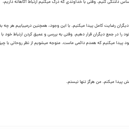
حساس دلتنگی کنیم. وقتی با خداوندی که درک می⁯کنیم ارتباط آگاهانه داریم،
یگران رضایت کامل پیدا می⁯کنیم. با این وجود، همچنین درمی⁯یابیم هر چه به
 خود را در جمع دیگران قرار دهیم. وقتی به بررسی و عمیق کردن ارتباط خود با
خود پیدا می⁯کنیم که همدم دائمی ماست. متوجه می⁯شویم از نظر روحانی با چی
امش پیدا می⁯کنم. من هرگز تنها نیستم.