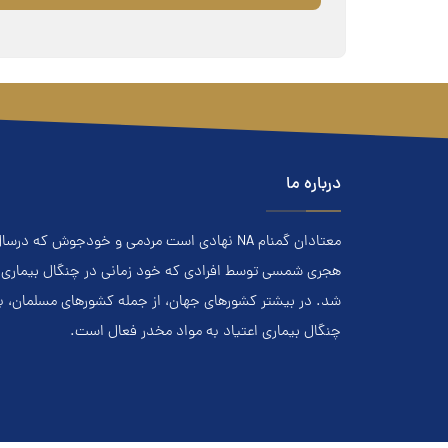
درباره ما
هجري‌ شمسي توسط افرادي که خود زماني در چنگال بیماری اعت
شد. در بيشتر کشور‌هاي جهان، از جمله کشور‌هاي مسلمان، 
چنگال بیماری اعتياد به مواد مخدر فعال است.