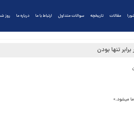
ورا
مقالات
تاریخچه
سوالات متداول
ارتباط با ما
درباره ما
روز شم
ا می⁯شود.»