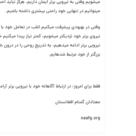
می⁯شویم وقتی به نیرویی برتر ایمان داریم، هرگز نباید ا
می⁯توانیم در تنهایی خود راحتی بیشتری داشته باشیم.
وقتی در بهبودی پیشرفت می⁯کنیم اغلب در تعامل خود با د
نیروی برتر خود نزدیک⁯تر می⁯شویم، کمتر نیاز پیدا می⁯کنیم
نیرویی برتر ادامه می⁯دهیم، به تدریج روحی را در درون 
بزرگتر از خود مرتبط شده⁯ایم.
فقط برای امروز: در ارتباط آگاهانه خود با نیرویی برتر آر
معتادان گمنام افغانستان
naafg.org