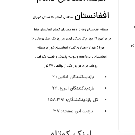
باشیم
معتادان
افغانستان
معتادان گمنام افغانستان شورای
منطقه افغانستان naafg.org
معتادان گمنام افغانستان فقط
برای امروز ۲۱ جوزا پاک زندگی کردن
هر روز یک اصل روحانی ۱۶
زی
جوزا ( خرداد) معتادان گمنام افغانستان شورای منطقه
افغانستان naafg.org
وسوسه
پذيرش واقعیت
یک اصل
روحانی برای هر روز
یکی از نواقص
۲۷ ثور
بازدیدکنندگان آنلاین:
2
بازدیدکنندگان امروز:
92
کل بازدیدکنند‌گان:
158,391
بازدید این صفحه:
37