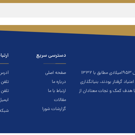
دسترسی سریع
ارتبا
معتادان گمنام NA نهادي است مردمي و خودجوش که درسال ۱۹۵۳ميلادي مطابق با ۱۳۳۲
صفحه اصلی
آدرس: ا
ياد گرفتار بودند، بنيانگذاري
درباره ما
تلفن تماس.
با هدف کمک و نجات معتادان از
ارتباط با ما
تلفن 
مقالات
ایمیل
گزارشات شورا
شبکه 