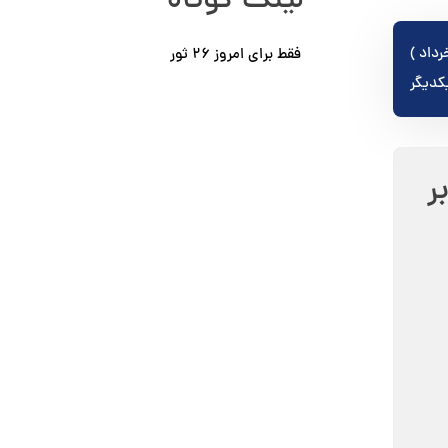
لینک کوتاه
ز ۹ جوزا ( خرداد )
فقط برای امروز ٢۶ ثور
کدیگر
بر