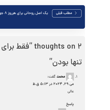
راهبری
مطلب قبلی
یک اصل روحانی برای هرروز ۸ جوزا ( خرداد )
نوشته
2 thoughts on “
تنها بودن
”
محمد
گفت:
می 29, 2024 در 5:13 ق.ظ
عالی
پاسخ