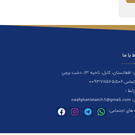
ط با ما
فغانستان، کابل، ناحیه ۱۳، دشت برچی
0093711565502
رابط :
:
naafghanistan168@gmail.com
های اجتماعی: