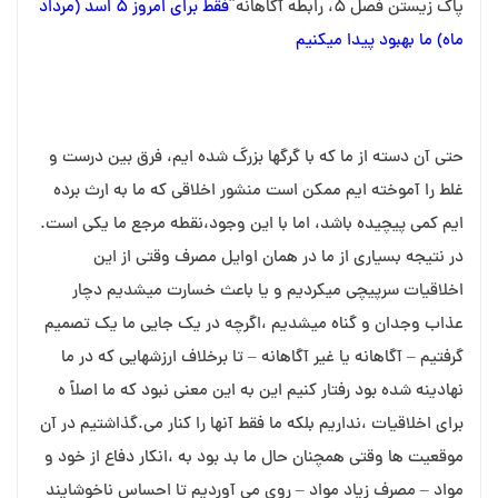
پاک زیستن فصل ۵، رابطه آگاهانه”
فقط برای امروز ۵ اسد (مرداد
ماه) ما بهبود پیدا می⁯کنیم
حتی آن دسته از ما که با گرگها بزرگ شده ایم، فرق بین درست و
غلط را آموخته ایم ممکن است منشور اخلاقی که ما به ارث برده
ایم کمی پیچیده باشد، اما با این وجود،نقطه مرجع ما یکی است.
در نتیجه بسیاری از ما در همان اوایل مصرف وقتی از این
اخلاقیات سرپیچی میکردیم و یا باعث خسارت میشدیم دچار
عذاب وجدان و گناه میشدیم ،اگرچه در یک جایی ما یک تصمیم
گرفتیم – آگاهانه یا غیر آگاهانه – تا برخلاف ارزشهایی که در ما
نهادینه شده بود رفتار کنیم این به این معنی نبود که ما اصلاً ه
برای اخلاقیات ،نداریم بلکه ما فقط آنها را کنار می.گذاشتیم در آن
موقعیت ها وقتی همچنان حال ما بد بود به ،انکار دفاع از خود و
مواد – مصرف زیاد مواد – روی می آوردیم تا احساس ناخوشایند