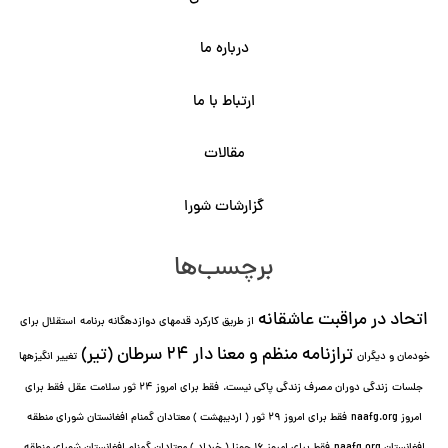
درباره ما
ارتباط با ما
مقالات
گزارشات شورا
برچسب‌ها
اتحاد در مراقبت عاشقانه
از طریق کارکرد قدمهای دوازده⁯گانه برنامه
استقلال برای
ترازنامه منظم و معنا دار ٢۴ سرطان (تیر)
خودمان و دیگران
تغییر انگیزه⁯ها
جلسات
زندگی دوران مصرف زندگی پاکی نیست.
فقط برای امروز 24 ثور سلامت عقل
فقط برای
امروز naafg.org
فقط برای امروز ٢٩ ثور ( اردیبهشت ) معتادان گمنام افغانستان شورای منطقه