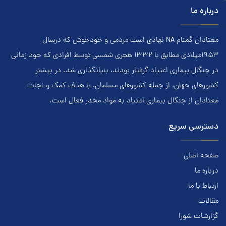
درباره ما
معتادان گمنام NA نهادي است مردمي و خودجوش که درسال
۱۹۵۳ميلادي مطابق با ۱۳۳۲ هجري‌ شمسي توسط افرادي که خود زماني
در چنگال بیماری اعتياد گرفتار بودند، بنيانگذاري شد. در بيشتر
کشور‌هاي جهان، از جمله کشور‌هاي مسلمان، با هدف کمک و نجات
معتادان از چنگال بیماری اعتياد به مواد مخدر فعال است.
دسترسی سریع
صفحه اصلی
درباره ما
ارتباط با ما
مقالات
گزارشات شورا