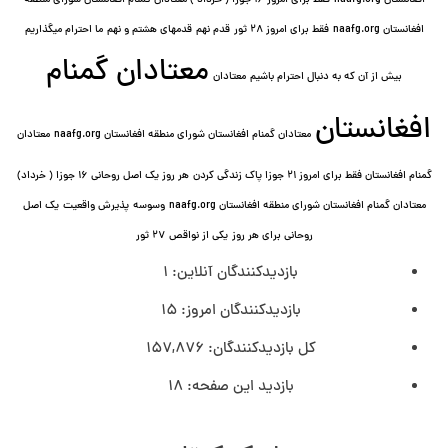
افغانستان naafg.org
فقط برای امروز ۱۶ جوزا ( خرداد ) معتادان گمنام افغانستان شورای منطقه
افغانستان naafg.org
فقط برای امروز ۲۸ ثور
قدم نهم
قدمهای هشتم و نهم
ما احترام میگذاریم
معتادان گمنام
بیش از آن که به دنبال احترام باشیم
معتادان
افغانستان
معتادان گمنام افغانستان شورای منطقه افغانستان naafg.org
معتادان
گمنام افغانستان فقط برای امروز ۲۱ جوزا پاک زندگی کردن
هر روز یک اصل روحانی ۱۶ جوزا ( خرداد)
معتادان گمنام افغانستان شورای منطقه افغانستان naafg.org
وسوسه
پذيرش واقعیت
یک اصل
روحانی برای هر روز
یکی از نواقص
۲۷ ثور
بازدیدکنندگان آنلاین:
1
بازدیدکنندگان امروز:
15
کل بازدیدکنند‌گان:
157,876
بازدید این صفحه:
18