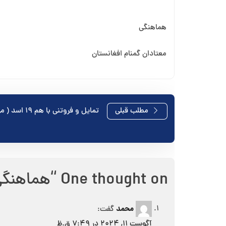
هماهنگی
معتادان گمنام افغانستان
راهبری
مطلب قبلی
تمایل و فروتنی با هم ۱۹ اسد ( مرداد ماه)
نوشته
One thought on “
هماهنگی علیرغ
محمد
گفت:
آگوست 11, 2024 در 7:49 ق.ظ