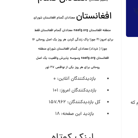
باشیم
معتادان
افغانستان
معتادان گمنام افغانستان شورای
منطقه افغانستان naafg.org
معتادان گمنام افغانستان فقط
برای امروز ۲۱ جوزا پاک زندگی کردن
هر روز یک اصل روحانی ۱۶
جوزا ( خرداد) معتادان گمنام افغانستان شورای منطقه
افغانستان naafg.org
وسوسه
پذيرش واقعیت
یک اصل
روحانی برای هر روز
یکی از نواقص
۲۷ ثور
بازدیدکنندگان آنلاین:
0
بازدیدکنندگان امروز:
101
کل بازدیدکنند‌گان:
157,962
 که
بازدید این صفحه:
18