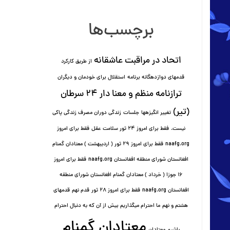
برچسب‌ها
اتحاد در مراقبت عاشقانه
از طریق کارکرد
قدمهای دوازده⁯گانه برنامه
استقلال برای خودمان و دیگران
ترازنامه منظم و معنا دار ٢۴ سرطان
(تیر)
تغییر انگیزه⁯ها
جلسات
زندگی دوران مصرف زندگی پاکی
نیست.
فقط برای امروز 24 ثور سلامت عقل
فقط برای امروز
naafg.org
فقط برای امروز ٢٩ ثور ( اردیبهشت ) معتادان گمنام
افغانستان شورای منطقه افغانستان naafg.org
فقط برای امروز
۱۶ جوزا ( خرداد ) معتادان گمنام افغانستان شورای منطقه
افغانستان naafg.org
فقط برای امروز ۲۸ ثور
قدم نهم
قدمهای
هشتم و نهم
ما احترام میگذاریم بیش از آن که به دنبال احترام
معتادان گمنام