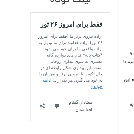
لینک کوتاه
 و
یم تا
ع این
به