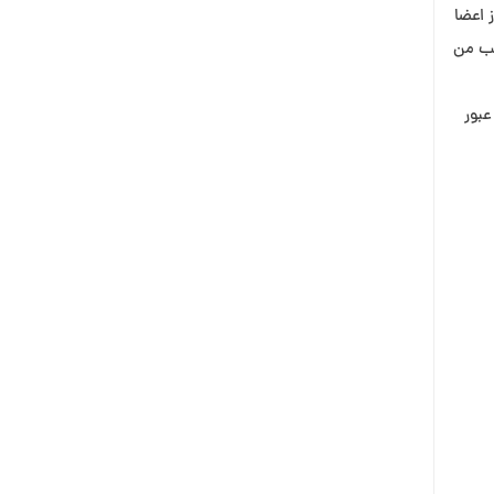
 اعضا
صب من
را در عبور