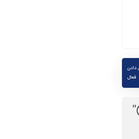
 گوش دادن
فعال
”