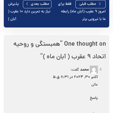
راهبری
مطلب قبلی
فقط برای
مطلب بعدی
پذیرش
امروز ۹ عقرب (آبان ماه) رابطه
نیاز به تمرین دارد ۱۰ عقرب (
نوشته
ما با نیرویی برتر
آبان )
One thought on “
همبستگی و روحیه
اتحاد ۹ عقرب ( آبان ماه )
”
محمد
گفت:
اکتبر 30, 2024 در 8:31 ق.ظ
عالی
پاسخ