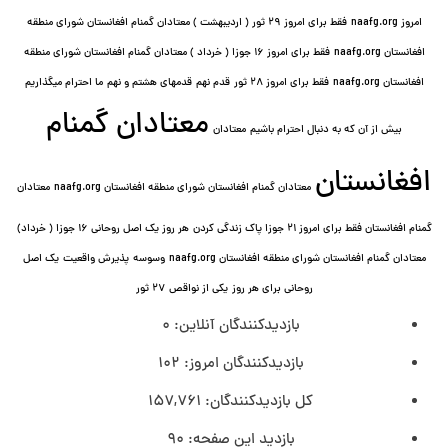
امروز naafg.org
فقط برای امروز ٢٩ ثور ( اردیبهشت ) معتادان گمنام افغانستان شورای منطقه
افغانستان naafg.org
فقط برای امروز ۱۶ جوزا ( خرداد ) معتادان گمنام افغانستان شورای منطقه
افغانستان naafg.org
فقط برای امروز ۲۸ ثور
قدم نهم
قدمهای هشتم و نهم
ما احترام میگذاریم
معتادان گمنام
بیش از آن که به دنبال احترام باشیم
معتادان
افغانستان
معتادان گمنام افغانستان شورای منطقه افغانستان naafg.org
معتادان
گمنام افغانستان فقط برای امروز ۲۱ جوزا پاک زندگی کردن
هر روز یک اصل روحانی ۱۶ جوزا ( خرداد)
معتادان گمنام افغانستان شورای منطقه افغانستان naafg.org
وسوسه
پذيرش واقعیت
یک اصل
روحانی برای هر روز
یکی از نواقص
۲۷ ثور
بازدیدکنندگان آنلاین:
0
بازدیدکنندگان امروز:
102
کل بازدیدکنند‌گان:
157,761
بازدید این صفحه:
90