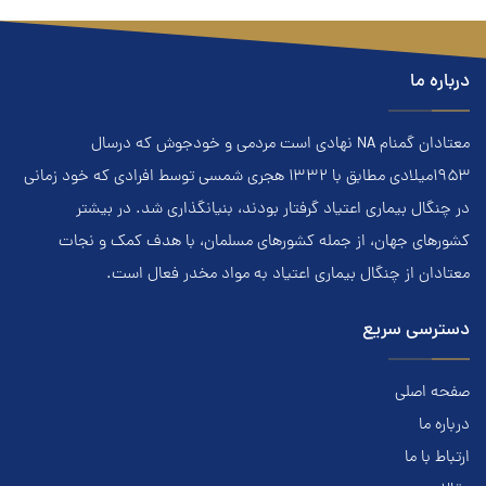
درباره ما
معتادان گمنام NA نهادي است مردمي و خودجوش که درسال
۱۹۵۳ميلادي مطابق با ۱۳۳۲ هجري‌ شمسي توسط افرادي که خود زماني
در چنگال بیماری اعتياد گرفتار بودند، بنيانگذاري شد. در بيشتر
کشور‌هاي جهان، از جمله کشور‌هاي مسلمان، با هدف کمک و نجات
معتادان از چنگال بیماری اعتياد به مواد مخدر فعال است.
دسترسی سریع
صفحه اصلی
درباره ما
ارتباط با ما