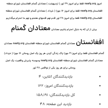
امروز naafg.org
فقط برای امروز ٢٩ ثور ( اردیبهشت ) معتادان گمنام افغانستان شورای منطقه
افغانستان naafg.org
فقط برای امروز ۱۶ جوزا ( خرداد ) معتادان گمنام افغانستان شورای منطقه
افغانستان naafg.org
فقط برای امروز ۲۸ ثور
قدم نهم
قدمهای هشتم و نهم
ما احترام میگذاریم
معتادان گمنام
بیش از آن که به دنبال احترام باشیم
معتادان
افغانستان
معتادان گمنام افغانستان شورای منطقه افغانستان naafg.org
معتادان
گمنام افغانستان فقط برای امروز ۲۱ جوزا پاک زندگی کردن
هر روز یک اصل روحانی ۱۶ جوزا ( خرداد)
معتادان گمنام افغانستان شورای منطقه افغانستان naafg.org
وسوسه
پذيرش واقعیت
یک اصل
روحانی برای هر روز
یکی از نواقص
۲۷ ثور
بازدیدکنندگان آنلاین:
4
بازدیدکنندگان امروز:
122
کل بازدیدکنند‌گان:
158,191
بازدید این صفحه:
48