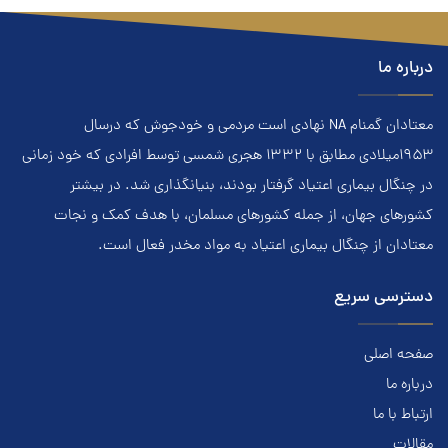
درباره ما
معتادان گمنام NA نهادي است مردمي و خودجوش که درسال
۱۹۵۳ميلادي مطابق با ۱۳۳۲ هجري‌ شمسي توسط افرادي که خود زماني
در چنگال بیماری اعتياد گرفتار بودند، بنيانگذاري شد. در بيشتر
کشور‌هاي جهان، از جمله کشور‌هاي مسلمان، با هدف کمک و نجات
معتادان از چنگال بیماری اعتياد به مواد مخدر فعال است.
دسترسی سریع
صفحه اصلی
درباره ما
ارتباط با ما
مقالات