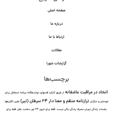
صفحه اصلی
درباره ما
ارتباط با ما
مقالات
گزارشات شورا
برچسب‌ها
اتحاد در مراقبت عاشقانه
از طریق کارکرد قدمهای دوازده⁯گانه برنامه
استقلال برای
ترازنامه منظم و معنا دار ٢۴ سرطان (تیر)
خودمان و دیگران
تغییر انگیزه⁯ها
جلسات
زندگی دوران مصرف زندگی پاکی نیست.
فقط برای امروز 24 ثور سلامت عقل
فقط برای