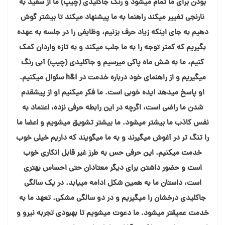
بودن برای ما تمام میشود و رنگ جاکلیدی (چیپ) ما از سفید به
نارنجی تغییر میکند راهنما به ما پیشنهاد میکند تا بیشتر گوش
دهیم به جای اینکه زیاد حرف بزنیم، وظایفی را در جلسه به عهده
بگیریم که کمتر توجه را به ما جلب میکند و به تازه واردان کمک
کنیم، ما به شش ماه پاکی میرسیم و جاکلیدی (چیپ) آبی رنگ
میگیریم و از راهنمای خود درباره خدمت در h&i سئوال میکنیم.
او پاسخ میدهد ایده خوبی است. ما فکر میکنیم او از پیشقدم
شدن ما راضی است، اگرچه در این رابطه حرفی نزده، اعتماد به
نفس کاذب ما بیشتر میشود. ما بیشتر تشویق میشویم و اعضا ما
را تنگ تر در آغوش میگیرند و به ما میگویند که داریم خیلی خوب
خدمت میکنیم. این حرفی حس به طرز غیر قابل انکاری خوب
است و حضور داشتن برای دیگر معتادان حتی احساس بهتری
است، داستان ما به همین شکل ادامه مییابد. در یک سالگی
جاکلیدی درخشان را میگیریم و در دو سالگی مشکی. تعهد ما به
خدمت عمیقتر میشود. ما دعوت میشویم تا بهبودی تجربه نیرو و