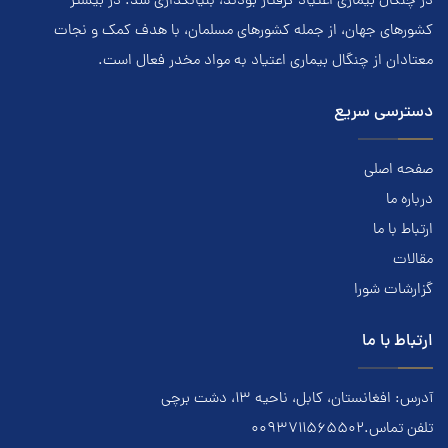
در چنگال بیماری اعتياد گرفتار بودند، بنيانگذاري شد. در بيشتر
کشور‌هاي جهان، از جمله کشور‌هاي مسلمان، با هدف کمک و نجات
معتادان از چنگال بیماری اعتياد به مواد مخدر فعال است.
دسترسی سریع
صفحه اصلی
درباره ما
ارتباط با ما
مقالات
گزارشات شورا
ارتباط با ما
آدرس: افغانستان، کابل، ناحیه ۱۳، دشت برچی
تلفن تماس.0093711565502