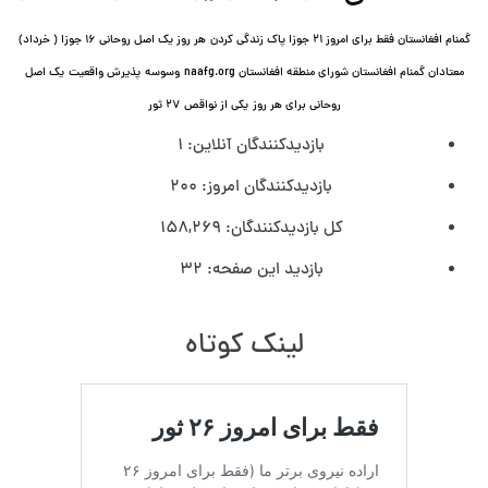
گمنام افغانستان فقط برای امروز ۲۱ جوزا پاک زندگی کردن
هر روز یک اصل روحانی ۱۶ جوزا ( خرداد)
معتادان گمنام افغانستان شورای منطقه افغانستان naafg.org
وسوسه
پذيرش واقعیت
یک اصل
روحانی برای هر روز
یکی از نواقص
۲۷ ثور
بازدیدکنندگان آنلاین:
1
بازدیدکنندگان امروز:
200
کل بازدیدکنند‌گان:
158,269
بازدید این صفحه:
32
لینک کوتاه