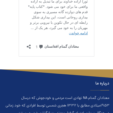
درباره ما
معتادان گمنام NA نهادي است مردمي و خودجوش که درسال
۱۹۵۳ميلادي مطابق با ۱۳۳۲ هجري‌ شمسي توسط افرادي که خود زماني