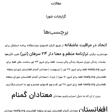
مقالات
گزارشات شورا
برچسب‌ها
اتحاد در مراقبت عاشقانه
از طریق کارکرد قدمهای دوازده⁯گانه برنامه
استقلال برای
ترازنامه منظم و معنا دار ٢۴ سرطان (تیر)
خودمان و دیگران
تغییر انگیزه⁯ها
جلسات
زندگی دوران مصرف زندگی پاکی نیست.
فقط برای امروز 24 ثور سلامت عقل
فقط برای
امروز naafg.org
فقط برای امروز ٢٩ ثور ( اردیبهشت ) معتادان گمنام افغانستان شورای منطقه
افغانستان naafg.org
فقط برای امروز ۱۶ جوزا ( خرداد ) معتادان گمنام افغانستان شورای منطقه
افغانستان naafg.org
فقط برای امروز ۲۸ ثور
قدم نهم
قدمهای هشتم و نهم
ما احترام میگذاریم
معتادان گمنام
بیش از آن که به دنبال احترام باشیم
معتادان
افغانستان
معتادان گمنام افغانستان شورای منطقه افغانستان naafg.org
معتادان