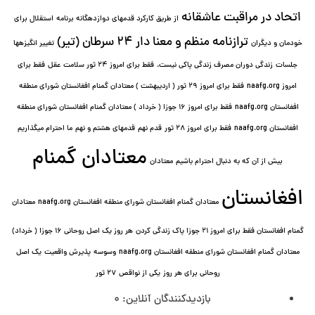
اتحاد در مراقبت عاشقانه
از طریق کارکرد قدمهای دوازده⁯گانه برنامه
استقلال برای
ترازنامه منظم و معنا دار ٢۴ سرطان (تیر)
خودمان و دیگران
تغییر انگیزه⁯ها
جلسات
زندگی دوران مصرف زندگی پاکی نیست.
فقط برای امروز 24 ثور سلامت عقل
فقط برای
امروز naafg.org
فقط برای امروز ٢٩ ثور ( اردیبهشت ) معتادان گمنام افغانستان شورای منطقه
افغانستان naafg.org
فقط برای امروز ۱۶ جوزا ( خرداد ) معتادان گمنام افغانستان شورای منطقه
افغانستان naafg.org
فقط برای امروز ۲۸ ثور
قدم نهم
قدمهای هشتم و نهم
ما احترام میگذاریم
معتادان گمنام
بیش از آن که به دنبال احترام باشیم
معتادان
افغانستان
معتادان گمنام افغانستان شورای منطقه افغانستان naafg.org
معتادان
گمنام افغانستان فقط برای امروز ۲۱ جوزا پاک زندگی کردن
هر روز یک اصل روحانی ۱۶ جوزا ( خرداد)
معتادان گمنام افغانستان شورای منطقه افغانستان naafg.org
وسوسه
پذيرش واقعیت
یک اصل
روحانی برای هر روز
یکی از نواقص
۲۷ ثور
بازدیدکنندگان آنلاین:
0