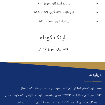
بازدیدکنندگان امروز:
60
کل بازدیدکنند‌گان:
158,359
بازدید این صفحه:
84
لینک کوتاه
فقط برای امروز ٢۶ ثور
درباره ما
معتادان گمنام NA نهادي است مردمي و خودجوش که درسال
۱۹۵۳ميلادي مطابق با ۱۳۳۲ هجري‌ شمسي توسط افرادي که خود زماني
در چنگال بیماری اعتياد گرفتار بودند، بنيانگذاري شد. در بيشتر