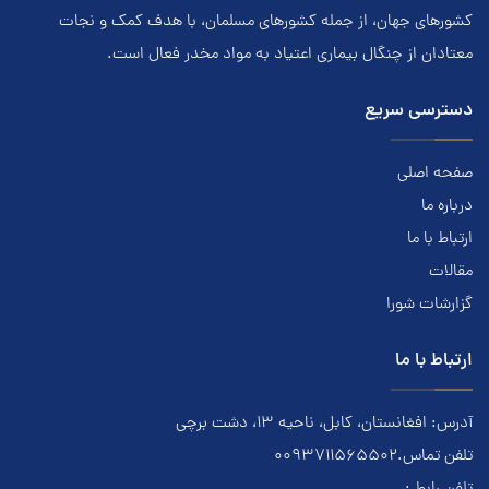
کشور‌هاي جهان، از جمله کشور‌هاي مسلمان، با هدف کمک و نجات
معتادان از چنگال بیماری اعتياد به مواد مخدر فعال است.
دسترسی سریع
صفحه اصلی
درباره ما
ارتباط با ما
مقالات
گزارشات شورا
ارتباط با ما
آدرس: افغانستان، کابل، ناحیه ۱۳، دشت برچی
تلفن تماس.0093711565502