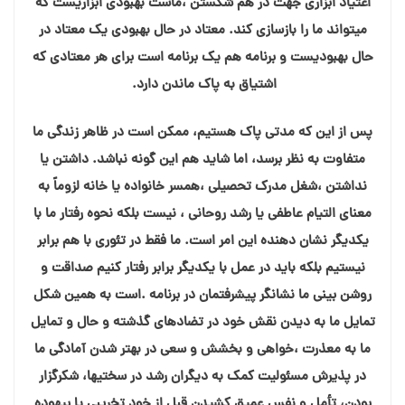
اعتیاد ابزاری جهت در هم شکستن ،ماست بهبودی ابزاریست که
میتواند ما را بازسازی کند. معتاد در حال بهبودی یک معتاد در
حال بهبودیست و برنامه هم یک برنامه است برای هر معتادی که
اشتیاق به پاک ماندن دارد.
پس از این که مدتی پاک هستیم، ممکن است در ظاهر زندگی ما
متفاوت به نظر برسد، اما شاید هم این گونه نباشد. داشتن یا
نداشتن ،شغل مدرک تحصیلی ،همسر خانواده یا خانه لزوماً به
معنای التیام عاطفی یا رشد روحانی ، نیست بلکه نحوه رفتار ما با
یکدیگر نشان دهنده این امر است. ما فقط در تئوری با هم برابر
نیستیم بلکه باید در عمل با یکدیگر برابر رفتار کنیم صداقت و
روشن بینی ما نشانگر پیشرفتمان در برنامه .است به همین شکل
تمایل ما به دیدن نقش خود در تضادهای گذشته و حال و تمایل
ما به معذرت ،خواهی و بخشش و سعی در بهتر شدن آمادگی ما
در پذیرش مسئولیت کمک به دیگران رشد در سختیها، شکرگزار
بودن، تأمل و نفس عمیق کشیدن قبل از خود تخریبی یا بیهوده