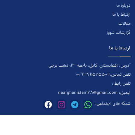
درباره ما
ارتباط با ما
مقالات
گزارشات شورا
ارتباط با ما
آدرس: افغانستان، کابل، ناحیه ۱۳، دشت برچی
تلفن تماس.0093711565502
تلفن رابط :
ایمیل:
naafghanistan168@gmail.com
شبکه های اجتماعی:
این وبسایت متعلق به معتادان گمنام افغانستان میباشد