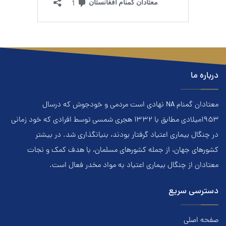
درباره ما
معتادان گمنام NA نهادي است مردمي و خودجوش که درسال
۱۹۵۳ميلادي مطابق با ۱۳۳۲ هجري‌ شمسي توسط افرادي که خود زماني
در چنگال بیماری اعتياد گرفتار بودند، بنيانگذاري شد. در بيشتر
کشور‌هاي جهان، از جمله کشور‌هاي مسلمان، با هدف کمک و نجات
معتادان از چنگال بیماری اعتياد به مواد مخدر فعال است.
دسترسی سریع
صفحه اصلی