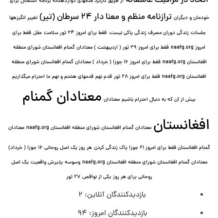
اتحاد در مراقبت عاشقانه
از طریق کارکرد قدمهای دوازده⁯گانه برنامه
استقلال برای
ترازنامه منظم و معنا دار ٢۴ سرطان (تیر)
خودمان و دیگران
تغییر انگیزه⁯ها
جلسات
زندگی دوران مصرف زندگی پاکی نیست.
فقط برای امروز 24 ثور سلامت عقل
فقط برای
امروز naafg.org
فقط برای امروز ٢٩ ثور ( اردیبهشت ) معتادان گمنام افغانستان شورای منطقه
افغانستان naafg.org
فقط برای امروز ۱۶ جوزا ( خرداد ) معتادان گمنام افغانستان شورای منطقه
افغانستان naafg.org
فقط برای امروز ۲۸ ثور
قدم نهم
قدمهای هشتم و نهم
ما احترام میگذاریم
معتادان گمنام
بیش از آن که به دنبال احترام باشیم
معتادان
افغانستان
معتادان گمنام افغانستان شورای منطقه افغانستان naafg.org
معتادان
گمنام افغانستان فقط برای امروز ۲۱ جوزا پاک زندگی کردن
هر روز یک اصل روحانی ۱۶ جوزا ( خرداد)
معتادان گمنام افغانستان شورای منطقه افغانستان naafg.org
وسوسه
پذيرش واقعیت
یک اصل
روحانی برای هر روز
یکی از نواقص
۲۷ ثور
بازدیدکنندگان آنلاین:
2
بازدیدکنندگان امروز:
94