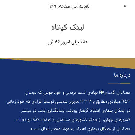
بازدید این صفحه:
169
لینک کوتاه
فقط برای امروز ٢۶ ثور
درباره ما
معتادان گمنام NA نهادي است مردمي و خودجوش که درسال
۱۹۵۳ميلادي مطابق با ۱۳۳۲ هجري‌ شمسي توسط افرادي که خود زماني
در چنگال بیماری اعتياد گرفتار بودند، بنيانگذاري شد. در بيشتر
کشور‌هاي جهان، از جمله کشور‌هاي مسلمان، با هدف کمک و نجات
معتادان از چنگال بیماری اعتياد به مواد مخدر فعال است.