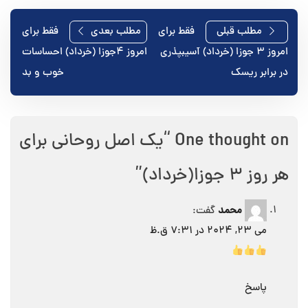
راهبری
مطلب قبلی
فقط برای
مطلب بعدی
فقط برای
امروز ۳ جوزا (خرداد) آسیبپذری
امروز ۴جوزا (خرداد) احساسات
نوشته
در برابر ریسک
خوب و بد
One thought on “
یک اصل روحانی برای
هر روز ۳ جوزا(خرداد)
”
محمد
گفت:
می 23, 2024 در 7:31 ق.ظ
پاسخ