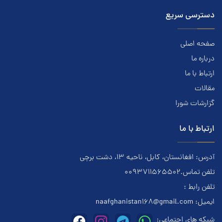
دسترسی سریع
صفحه اصلی
درباره ما
ارتباط با ما
مقالات
گزارشات شورا
ارتباط با ما
آدرس: افغانستان، کابل، ناحیه ۱۳، دشت برچی
تلفن تماس.0093711565502
تلفن رابط :
ایمیل:
naafghanistan168@gmail.com
شبکه های اجتماعی: