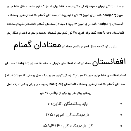
جلسات
زندگی دوران مصرف زندگی پاکی نیست.
فقط برای امروز 24 ثور سلامت عقل
فقط برای
امروز naafg.org
فقط برای امروز ٢٩ ثور ( اردیبهشت ) معتادان گمنام افغانستان شورای منطقه
افغانستان naafg.org
فقط برای امروز ۱۶ جوزا ( خرداد ) معتادان گمنام افغانستان شورای منطقه
افغانستان naafg.org
فقط برای امروز ۲۸ ثور
قدم نهم
قدمهای هشتم و نهم
ما احترام میگذاریم
معتادان گمنام
بیش از آن که به دنبال احترام باشیم
معتادان
افغانستان
معتادان گمنام افغانستان شورای منطقه افغانستان naafg.org
معتادان
گمنام افغانستان فقط برای امروز ۲۱ جوزا پاک زندگی کردن
هر روز یک اصل روحانی ۱۶ جوزا ( خرداد)
معتادان گمنام افغانستان شورای منطقه افغانستان naafg.org
وسوسه
پذيرش واقعیت
یک اصل
روحانی برای هر روز
یکی از نواقص
۲۷ ثور
بازدیدکنندگان آنلاین:
0
بازدیدکنندگان امروز:
165
کل بازدیدکنند‌گان:
158,464