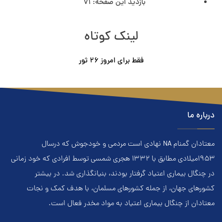
بازدید این صفحه:
71
لینک کوتاه
فقط برای امروز ٢۶ ثور
درباره ما
معتادان گمنام NA نهادي است مردمي و خودجوش که درسال
۱۹۵۳ميلادي مطابق با ۱۳۳۲ هجري‌ شمسي توسط افرادي که خود زماني
در چنگال بیماری اعتياد گرفتار بودند، بنيانگذاري شد. در بيشتر
کشور‌هاي جهان، از جمله کشور‌هاي مسلمان، با هدف کمک و نجات
معتادان از چنگال بیماری اعتياد به مواد مخدر فعال است.