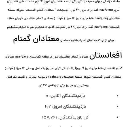
جلسات
زندگی دوران مصرف زندگی پاکی نیست.
فقط برای امروز 24 ثور سلامت عقل
فقط برای
امروز naafg.org
فقط برای امروز ٢٩ ثور ( اردیبهشت ) معتادان گمنام افغانستان شورای منطقه
افغانستان naafg.org
فقط برای امروز ۱۶ جوزا ( خرداد ) معتادان گمنام افغانستان شورای منطقه
افغانستان naafg.org
فقط برای امروز ۲۸ ثور
قدم نهم
قدمهای هشتم و نهم
ما احترام میگذاریم
معتادان گمنام
بیش از آن که به دنبال احترام باشیم
معتادان
افغانستان
معتادان گمنام افغانستان شورای منطقه افغانستان naafg.org
معتادان
گمنام افغانستان فقط برای امروز ۲۱ جوزا پاک زندگی کردن
هر روز یک اصل روحانی ۱۶ جوزا ( خرداد)
معتادان گمنام افغانستان شورای منطقه افغانستان naafg.org
وسوسه
پذيرش واقعیت
یک اصل
روحانی برای هر روز
یکی از نواقص
۲۷ ثور
بازدیدکنندگان آنلاین:
0
بازدیدکنندگان امروز:
102
کل بازدیدکنند‌گان:
157,761