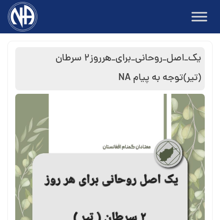
Ski
t
conten
یک_اصل_روحانی_برای_هرروز۲ سرطان
(تیر)توجه به پیام NA