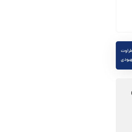
حفظ طراوت
هبودی