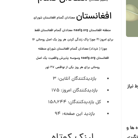
باشیم
معتادان
افغانستان
معتادان گمنام افغانستان شورای
منطقه افغانستان naafg.org
معتادان گمنام افغانستان فقط
برای امروز ۲۱ جوزا پاک زندگی کردن
هر روز یک اصل روحانی ۱۶
جوزا ( خرداد) معتادان گمنام افغانستان شورای منطقه
افغانستان naafg.org
وسوسه
پذيرش واقعیت
یک اصل
روحانی برای هر روز
یکی از نواقص
۲۷ ثور
بازدیدکنندگان آنلاین:
3
 نیاز
بازدیدکنندگان امروز:
175
کل بازدیدکنند‌گان:
158,244
بازدید این صفحه:
94
ه ها و
تگیری