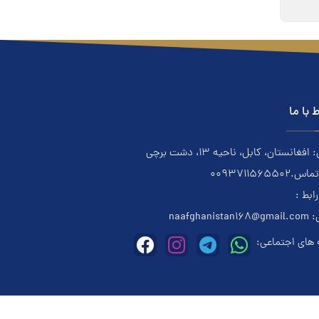
ط با ما
فغانستان، کابل، ناحیه ۱۳، دشت برچی
0093711565502
رابط :
:
naafghanistan168@gmail.com
های اجتماعی: