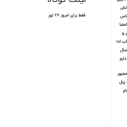
لینک کوتاه
زنش
فقط برای امروز ٢۶ ثور
ساس
اعضا
 و
ب ادا
سال
ارم
مجبور
 پنل
ام