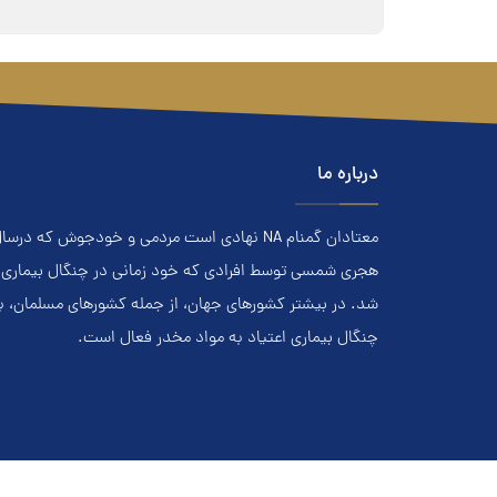
درباره ما
هجري‌ شمسي توسط افرادي که خود زماني در چنگال بیماری اعت
شد. در بيشتر کشور‌هاي جهان، از جمله کشور‌هاي مسلمان، 
چنگال بیماری اعتياد به مواد مخدر فعال است.