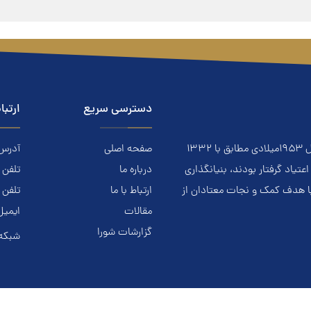
دسترسی سریع
ارتبا
معتادان گمنام NA نهادي است مردمي و خودجوش که درسال ۱۹۵۳ميلادي مطابق با ۱۳۳۲
صفحه اصلی
آدرس: ا
ياد گرفتار بودند، بنيانگذاري
درباره ما
تلفن تماس.
با هدف کمک و نجات معتادان از
ارتباط با ما
تلفن 
مقالات
ایمیل
گزارشات شورا
شبکه 