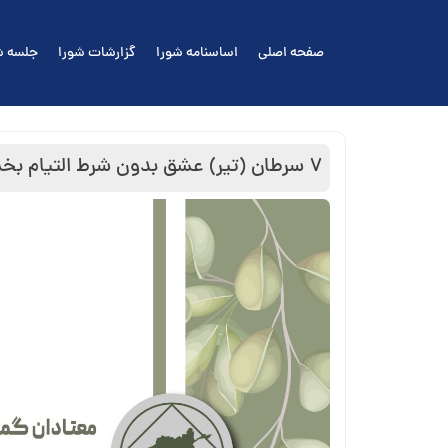
Ski
t
صفحه اصلی
اساسنامه شورا
گزارشات شورا
جلسه ش
conten
۷ سرطان (تیر) عشق بدون شرط التيام بخش است