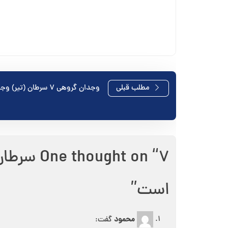
راهبری
مطلب قبلی
وجدان گروهی ۷ سرطان (تیر) وجدان گروهی
نوشته
One thought on “
۷ سرطا
است
”
محمود
گفت: