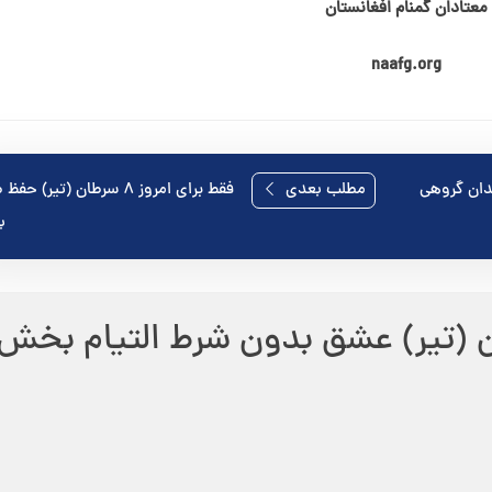
معتادان گمنام افغانستان
naafg.org
مطلب بعدی
فقط برای امروز ۸ سرطان (تیر) 
ب
ن (تیر) عشق بدون شرط التيام بخش