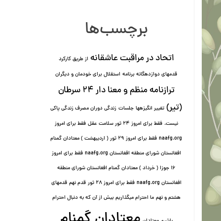
برچسب‌ها
اتحاد در مراقبت عاشقانه
از طریق کارکرد
قدمهای دوازده⁯گانه برنامه
استقلال برای خودمان و دیگران
ترازنامه منظم و معنا دار ٢۴ سرطان
(تیر)
تغییر انگیزه⁯ها
جلسات
زندگی دوران مصرف زندگی پاکی
نیست.
فقط برای امروز 24 ثور سلامت عقل
فقط برای امروز
naafg.org
فقط برای امروز ٢٩ ثور ( اردیبهشت ) معتادان گمنام
افغانستان شورای منطقه افغانستان naafg.org
فقط برای امروز
۱۶ جوزا ( خرداد ) معتادان گمنام افغانستان شورای منطقه
افغانستان naafg.org
فقط برای امروز ۲۸ ثور
قدم نهم
قدمهای
هشتم و نهم
ما احترام میگذاریم بیش از آن که به دنبال احترام
معتادان گمنام