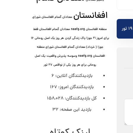
باشیم
معتادان
افغانستان
معتادان گمنام افغانستان شورای
منطقه افغانستان naafg.org
معتادان گمنام افغانستان فقط
برای امروز ۲۱ جوزا پاک زندگی کردن
هر روز یک اصل روحانی ۱۶
جوزا ( خرداد) معتادان گمنام افغانستان شورای منطقه
افغانستان naafg.org
وسوسه
پذيرش واقعیت
یک اصل
روحانی برای هر روز
یکی از نواقص
۲۷ ثور
بازدیدکنندگان آنلاین:
6
بازدیدکنندگان امروز:
167
کل بازدیدکنند‌گان:
158,028
بازدید این صفحه:
32