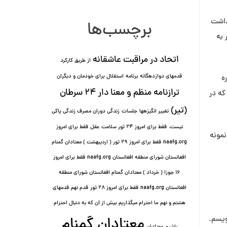
داشت
برچسب‌ها
 به
اتحاد در مراقبت عاشقانه
از طریق کارکرد
قدمهای دوازده⁯گانه برنامه
استقلال برای خودمان و دیگران
ه
ترازنامه منظم و معنا دار ٢۴ سرطان
که در
(تیر)
تغییر انگیزه⁯ها
جلسات
زندگی دوران مصرف زندگی پاکی
نیست.
فقط برای امروز 24 ثور سلامت عقل
فقط برای امروز
نمونه
naafg.org
فقط برای امروز ٢٩ ثور ( اردیبهشت ) معتادان گمنام
افغانستان شورای منطقه افغانستان naafg.org
فقط برای امروز
۱۶ جوزا ( خرداد ) معتادان گمنام افغانستان شورای منطقه
افغانستان naafg.org
فقط برای امروز ۲۸ ثور
قدم نهم
قدمهای
هشتم و نهم
ما احترام میگذاریم بیش از آن که به دنبال احترام
ویسم.
معتادان گمنام