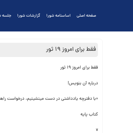
Ski
t
صفحه اصلی
اساسنامه شورا
گزارشات شورا
جلسه ش
conten
فقط برای امروز ١٩ ثور
فقط برای امروز ١٩ ثور
درباره آن بنویس!
«با دفترچه یادداشتی در دست می⁯نشینیم، درخواست راهنما
کتاب پایه
v