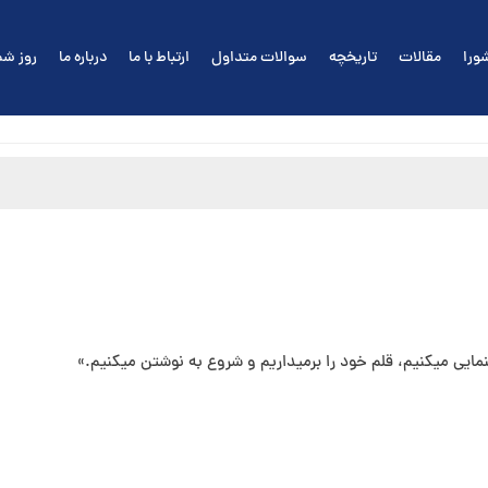
ورا
مقالات
تاریخچه
سوالات متداول
ارتباط با ما
درباره ما
روز شم
یی می⁯کنیم، قلم خود را برمی⁯داریم و شروع به نوشتن می⁯کنیم.»