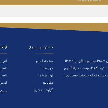
دسترسی سریع
ارتبا
معتادان گمنام NA نهادي است مردمي و خودجوش که درسال ۱۹۵۳ميلادي مطابق با ۱۳۳۲
صفحه اصلی
آدرس: ا
ياد گرفتار بودند، بنيانگذاري
درباره ما
تلفن تماس.
با هدف کمک و نجات معتادان از
ارتباط با ما
تلفن 
مقالات
ایمیل
گزارشات شورا
شبکه 