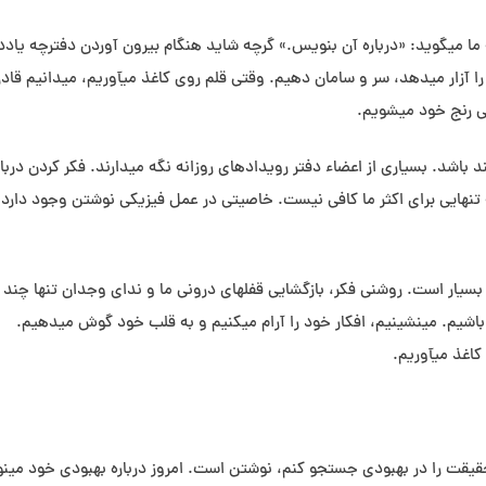
ا می⁯گوید: «درباره آن بنویس.» گرچه شاید هنگام بیرون آوردن دفترچه یاد
ا آزار می⁯دهد، سر و سامان دهیم. وقتی قلم روی کاغذ می⁯آوریم، می⁯دانیم قادر
 رنج خود می⁯شویم.
باشد. بسیاری از اعضاء دفتر رویدادهای روزانه نگه می⁯دارند. فکر کردن دربار
به تنهایی برای اکثر ما کافی نیست. خاصیتی در عمل فیزیکی نوشتن وجود دارد 
سیار است. روشنی فکر، بازگشایی قفل⁯های درونی ما و ندای وجدان تنها چند 
اشیم. می⁯نشینیم، افکار خود را آرام می⁯کنیم و به قلب خود گوش می⁯دهیم.
اغذ می⁯آوریم.
م حقیقت را در بهبودی جستجو کنم، نوشتن است. امروز درباره بهبودی خود می⁯ن