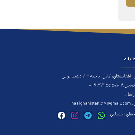
ط با ما
فغانستان، کابل، ناحیه ۱۳، دشت برچی
0093711565502
رابط :
:
naafghanistan168@gmail.com
های اجتماعی: