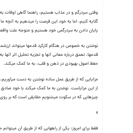
وقتی سردرگم و در عذاب هستیم، راهنما گاهی اوقات به م
گلایه کنیم، اما به خود این فرصت را می⁯دهیم به آنچه ما ر
پایان دادن به سردرگمی خود هستیم و متوجه علت واقعی
نوشتن به خصوص در هنگام کارکرد قدمها می⁯تواند ارزشمند 
قدمها، تعمق درباره معانی آنها و تجزیه تحلیل اثر آنها 
حفظ اصول بهبودی در ذهن و قلب، به ما کمک می⁯کند.
مزایایی که از طریق عمل ساده نوشتن به دست می⁯آوریم، ب
از این مزایاست. نوشتن به ما کمک می⁯کند با خود صادق ب
چیزهایی که در سکوت می⁯شنویم حقایقی است که بر روی ک
v
فقط برای امروز: یکی از راههایی که از طریق آن می⁯توان