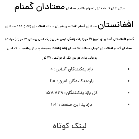
معتادان گمنام
بیش از آن که به دنبال احترام باشیم
معتادان
افغانستان
معتادان گمنام افغانستان شورای منطقه افغانستان naafg.org
معتادان
گمنام افغانستان فقط برای امروز ۲۱ جوزا پاک زندگی کردن
هر روز یک اصل روحانی ۱۶ جوزا ( خرداد)
معتادان گمنام افغانستان شورای منطقه افغانستان naafg.org
وسوسه
پذيرش واقعیت
یک اصل
روحانی برای هر روز
یکی از نواقص
۲۷ ثور
بازدیدکنندگان آنلاین:
0
بازدیدکنندگان امروز:
110
کل بازدیدکنند‌گان:
157,769
بازدید این صفحه:
102
لینک کوتاه