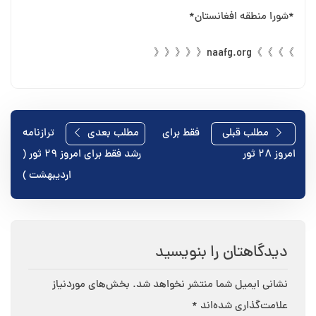
*شورا منطقه افغانستان*
》》》》naafg.org《《《《《
راهبری
مطلب قبلی
فقط برای
مطلب بعدی
ترازنامه
امروز ۲۸ ثور
رشد فقط برای امروز 29 ثور (
نوشته
اردیبهشت )
دیدگاهتان را بنویسید
نشانی ایمیل شما منتشر نخواهد شد.
بخش‌های موردنیاز
علامت‌گذاری شده‌اند
*