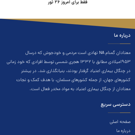
فقط برای امروز ٢۶ ثور
درباره ما
معتادان گمنام NA نهادي است مردمي و خودجوش که درسال
۱۹۵۳ميلادي مطابق با ۱۳۳۲ هجري‌ شمسي توسط افرادي که خود زماني
در چنگال بیماری اعتياد گرفتار بودند، بنيانگذاري شد. در بيشتر
کشور‌هاي جهان، از جمله کشور‌هاي مسلمان، با هدف کمک و نجات
معتادان از چنگال بیماری اعتياد به مواد مخدر فعال است.
دسترسی سریع
صفحه اصلی
درباره ما