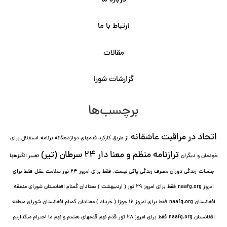
درباره ما
ارتباط با ما
مقالات
گزارشات شورا
برچسب‌ها
اتحاد در مراقبت عاشقانه
از طریق کارکرد قدمهای دوازده⁯گانه برنامه
استقلال برای
ترازنامه منظم و معنا دار ٢۴ سرطان (تیر)
خودمان و دیگران
تغییر انگیزه⁯ها
جلسات
زندگی دوران مصرف زندگی پاکی نیست.
فقط برای امروز 24 ثور سلامت عقل
فقط برای
امروز naafg.org
فقط برای امروز ٢٩ ثور ( اردیبهشت ) معتادان گمنام افغانستان شورای منطقه
افغانستان naafg.org
فقط برای امروز ۱۶ جوزا ( خرداد ) معتادان گمنام افغانستان شورای منطقه
افغانستان naafg.org
فقط برای امروز ۲۸ ثور
قدم نهم
قدمهای هشتم و نهم
ما احترام میگذاریم